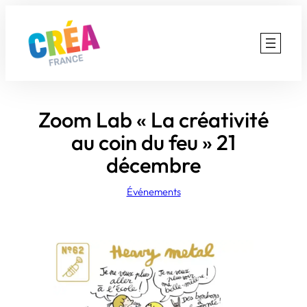
Aller
au
contenu
Zoom Lab « La créativité
au coin du feu » 21
décembre
Événements