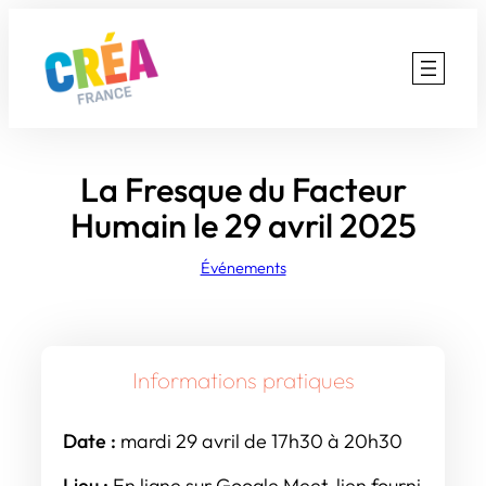
Aller
au
contenu
La Fresque du Facteur
Humain le 29 avril 2025
Événements
Informations pratiques
Date :
mardi 29 avril de 17h30 à 20h30
Lieu :
En ligne sur Google Meet, lien fourni