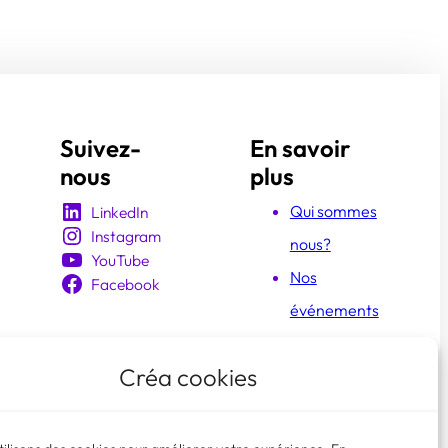
Suivez-
En savoir
nous
plus
Qui sommes
LinkedIn
Instagram
nous?
YouTube
Nos
Facebook
événements
Les
Créa cookies
membres
créa
Faire un don