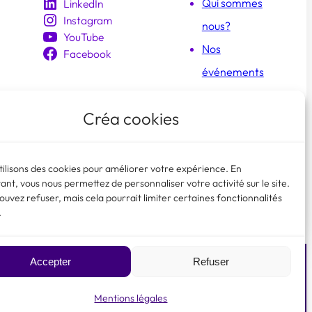
Qui sommes
LinkedIn
Instagram
nous?
YouTube
Nos
Facebook
événements
Les
Créa cookies
membres
créa
Faire un don
tilisons des cookies pour améliorer votre expérience. En
ant, vous nous permettez de personnaliser votre activité sur le site.
♥
ouvez refuser, mais cela pourrait limiter certaines fonctionnalités
.
Accepter
Refuser
LinkedIn
Instagram
YouTube
Facebook
Mentions légales