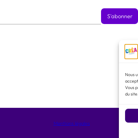
Nous u
accept
Vous p
du site
Mentions légales