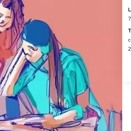
L
7
T
c
2