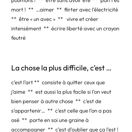
poumons ! ** être sans avoir été ** pan t’es
mort ! ** …aimer ** flirter avec l’électricité
** être « un avec » ** vivre et créer
intensément ** écrire liberté avec un crayon
feutré
La chose la plus difficile, c’est …
c’est l’art ** consiste à quitter ceux que
j’aime ** est aussi la plus facile si l’on veut
bien penser à autre chose ** c’est de
s’appartenir… ** c’est celle que l’on a pas
osé ** porte en soi une graine à
accompagner ** c’est d’oublier que ça l’est !